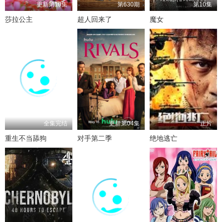
更新第10集
第630期
第10集
莎拉公主
超人回来了
魔女
全集完结
更新第04集
正片
重生不当舔狗
对手第二季
绝地逃亡