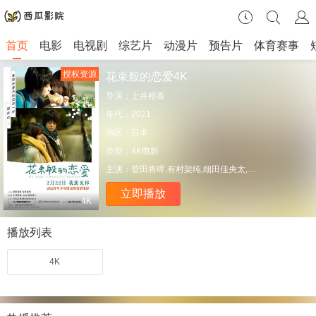
首页
电影
电视剧
综艺片
动漫片
预告片
体育赛事
授权资源
花束般的恋爱4K
导演：
土井裕泰
年代：
2021
地区：
日本
类型：
4K电影
主演：
菅田将晖,有村架纯,细田佳央太,清原果耶,小田切让,押井守
立即播放
4K
播放列表
4K