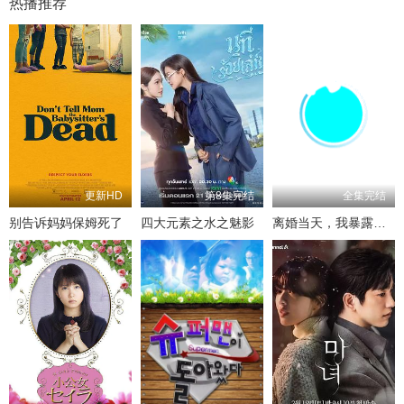
热播推荐
更新HD
第8集完结
全集完结
别告诉妈妈保姆死了
四大元素之水之魅影
离婚当天，我暴露了天师身份