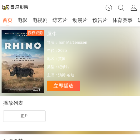
首页
电影
电视剧
综艺片
动漫片
预告片
体育赛事
授权资源
犀牛
导演：
Tom Martienssen
年代：
2025
地区：
英国
类型：
纪录片
主演：
汤姆·哈迪
立即播放
正片
播放列表
正片