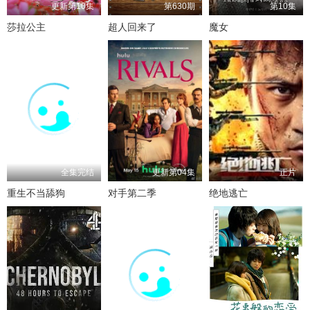
更新第10集
第630期
第10集
莎拉公主
超人回来了
魔女
全集完结
更新第04集
正片
重生不当舔狗
对手第二季
绝地逃亡